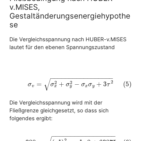
v.MISES,
Gestaltänderungsenergiehypothe
se
Die Vergleichsspannung nach HUBER-v.MISES
lautet für den ebenen Spannungszustand
−
−
−
−
−
−
−
−
−
−
−
−
−
−
−
−
−
√
(5)
σ
v
=
σ
x
2
+
σ
y
2
−
σ
x
σ
y
+
3
τ
2
2
2
2
=
+
−
+
3
(5)
σ
σ
σ
σ
σ
τ
x
y
v
x
y
Die Vergleichsspannung wird mit der
Fließgrenze gleichgesetzt, so dass sich
folgendes ergibt:
−
−
−
−
−
−
−
−
−
−
−
−
−
−
−
−
−
(6)
300
=
(
σ
∗
)
2
−
σ
∗
⋅
0
+
63075
∗
2
∗