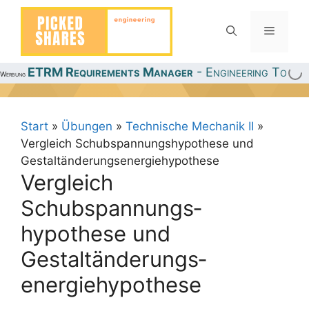
Zum
Inhalt
Menü
springen
ETRM Requirements Manager
- Engineering Toolbo
Werbung
Start
»
Übungen
»
Technische Mechanik II
»
Vergleich Schubspannungs­hypothese und
Gestaltänderungs­energiehypothese
Vergleich
Schubspannungs­
hypothese und
Gestaltänderungs­
energiehypothese