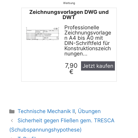
Werbung
Zeichnungs­vorlagen DWG und
DWT
Professionelle
Zeichnungsvorlage
n A4 bis A0 mit
DIN-Schriftfeld für
Konstruktionszeich
nungen...
7,90
Jetzt kaufen
€
Kategorien
Technische Mechanik II
,
Übungen
Sicherheit gegen Fließen gem. TRESCA
(Schubspannungs­hypothese)