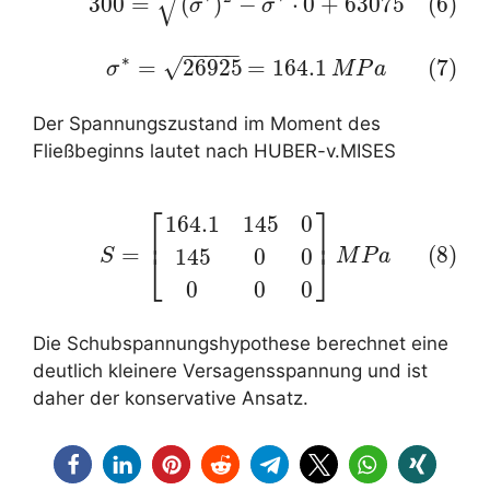
√
300
=
(
)
−
⋅
0
+
63075
(6)
σ
σ
−
−
−
−
−
∗
=
26925
=
164.1
(7)
√
(7)
σ
∗
=
26925
=
164.1
M
P
a
σ
M
P
a
Der Spannungszustand im Moment des
Fließbeginns lautet nach HUBER-v.MISES
⎡
⎤
164.1
145
0
(8)
S
=
[
164.1
145
0
145
0
0
0
0
0
]
M
P
a
⎢
⎥
=
(8)
145
0
0
⎣
⎦
S
M
P
a
0
0
0
Die Schubspannungshypothese berechnet eine
deutlich kleinere Versagensspannung und ist
daher der konservative Ansatz.