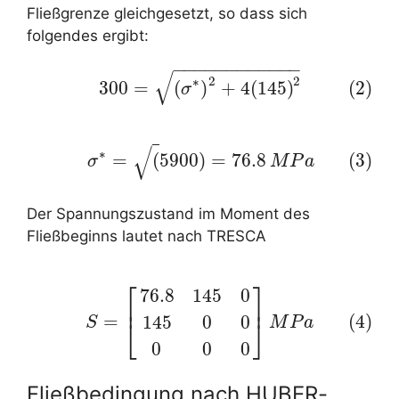
Fließgrenze gleichgesetzt, so dass sich
folgendes ergibt:
−
−
−
−
−
−
−
−
−
−
−
−
√
(2)
300
=
(
σ
∗
)
2
+
4
(
145
)
2
2
2
∗
300
=
(
)
+
4
(
145
)
(2)
σ
√
(3)
σ
∗
=
(
5900
)
=
76.8
M
P
a
∗
=
(
5900
)
=
76.8
(3)
σ
M
P
a
Der Spannungszustand im Moment des
Fließbeginns lautet nach TRESCA
⎡
⎤
76.8
145
0
(4)
S
=
[
76.8
145
0
145
0
0
0
0
0
]
M
P
a
⎢
⎥
=
(4)
145
0
0
⎣
⎦
S
M
P
a
0
0
0
Fließbedingung nach HUBER-