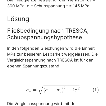
Die Fließgrenze beträgt für den Werkstoff σ
=
F
300 MPa, die Schubspannung τ = 145 MPa.
Lösung
Fließbedingung nach TRESCA,
Schubspannungshypothese
In den folgenden Gleichungen wird die Einheit
MPa zur besseren Lesbarkeit weggelassen. Die
Vergleichsspannung nach TRESCA ist für den
ebenen Spannungszustand
−
−
−
−
−
−
−
−
−
−
−
−
−
√
(1)
σ
v
=
(
σ
x
−
σ
y
)
2
+
4
τ
2
2
2
=
(
−
)
+
4
(1)
σ
σ
σ
τ
v
x
y
Die Vergleichsspannung wird mit der