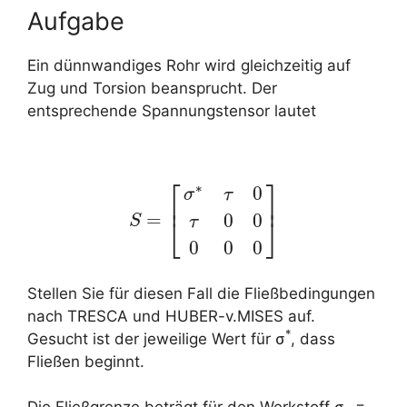
Aufgabe
Ein dünnwandiges Rohr wird gleichzeitig auf
Zug und Torsion beansprucht. Der
entsprechende Spannungstensor lautet
⎡
⎤
∗
0
σ
τ
⎢
⎥
=
0
0
⎣
⎦
S
S
=
[
σ
∗
τ
0
τ
0
0
0
0
0
]
τ
0
0
0
Stellen Sie für diesen Fall die Fließbedingungen
nach TRESCA und HUBER-v.MISES auf.
*
Gesucht ist der jeweilige Wert für σ
, dass
Fließen beginnt.