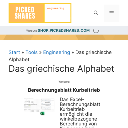
Zum
Inhalt
Menü
springen
shop.pickedshares.com
Werbung
Start
»
Tools
»
Engineering
»
Das griechische
Alphabet
Das griechische Alphabet
Werbung
Berechnungsblatt Kurbeltrieb
Das Excel-
Berechnungsblatt
Kurbeltrieb
ermöglicht die
winkelbezogene
Berechnung von