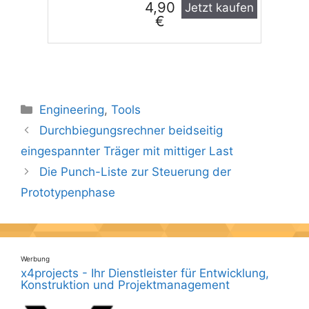
4,90
Jetzt kaufen
€
Kategorien
Engineering
,
Tools
Durchbiegungs­rechner beidseitig
eingespannter Träger mit mittiger Last
Die Punch-Liste zur Steuerung der
Prototypenphase
Werbung
x4projects - Ihr Dienstleister für Entwicklung,
Konstruktion und Projektmanagement