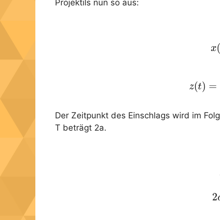
Projektils nun so aus:
x
(20)
(
)
=
z
t
Der Zeitpunkt des Einschlags wird im Folg
T beträgt 2a.
2