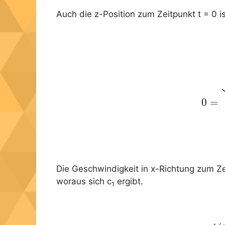
Auch die z-Position zum Zeitpunkt t = 0 is
(11
0
=
Die Geschwindigkeit in x-Richtung zum Ze
woraus sich c
ergibt.
1