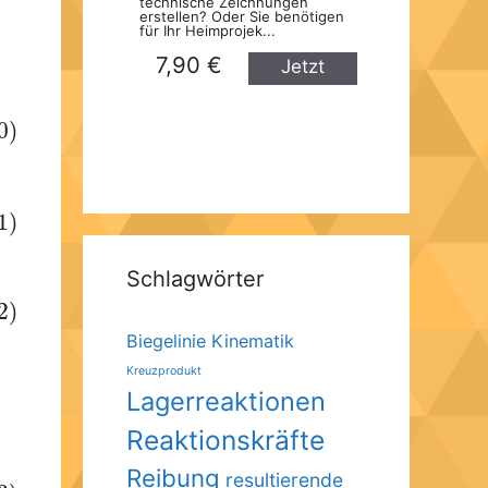
technische Zeichnungen
erstellen? Oder Sie benötigen
für Ihr Heimprojek...
7,90 €
Jetzt
kaufen
0)
1)
Schlagwörter
2)
Biegelinie
Kinematik
Kreuzprodukt
Lagerreaktionen
Reaktionskräfte
Reibung
resultierende