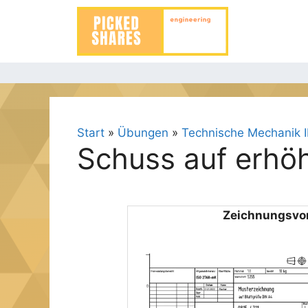
Zum
Inhalt
springen
Start
»
Übungen
»
Technische Mechanik II
Schuss auf erhöh
Zeichnungs­v