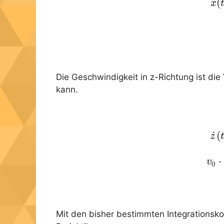
˙
(
(
x
Die Geschwindigkeit in z-Richtung ist di
kann.
˙
(
(
z
(
⋅
v
0
Mit den bisher bestimmten Integrationsko