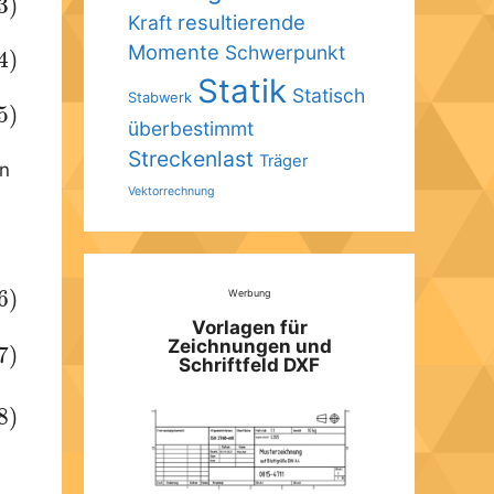
3)
resultierende
Kraft
Momente
Schwerpunkt
4)
Statik
Statisch
Stabwerk
5)
überbestimmt
Streckenlast
Träger
n
Vektorrechnung
6)
Werbung
Vorlagen für
Zeichnungen und
7)
Schriftfeld DXF
8)