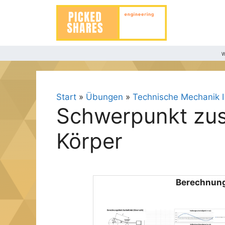
Zum
Inhalt
springen
W
Start
»
Übungen
»
Technische Mechanik I
Schwerpunkt zu
Körper
Berechnung