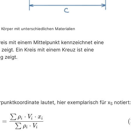
örper mit unterschiedlichen Materialien
Kreis mit einem Mittelpunkt kennzeichnet eine
zeigt. Ein Kreis mit einem Kreuz ist eine
g zeigt.
unktkoordinate lautet, hier exemplarisch für x
notiert:
S
⋅
⋅
∑
)
x
S
=
∑
ρ
i
⋅
V
i
⋅
x
i
∑
ρ
i
⋅
V
i
ρ
V
x
i
i
i
=
(
⋅
∑
ρ
V
i
i