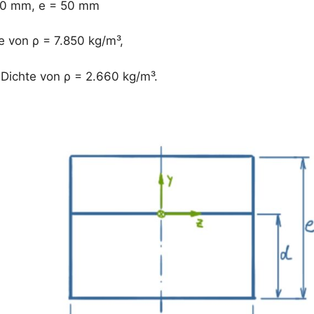
30 mm, e = 50 mm
e von ρ = 7.850 kg/m³,
 Dichte von ρ = 2.660 kg/m³.