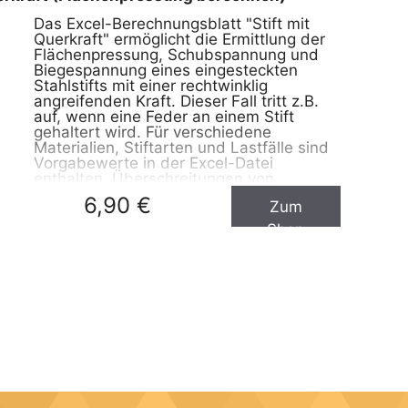
Das Excel-Berechnungsblatt "Stift mit
Querkraft" ermöglicht die Ermittlung der
Flächenpressung, Schubspannung und
Biegespannung eines eingesteckten
Stahlstifts mit einer rechtwinklig
angreifenden Kraft. Dieser Fall tritt z.B.
auf, wenn eine Feder an einem Stift
gehaltert wird. Für verschiedene
Materialien, Stiftarten und Lastfälle sind
Vorgabewerte in der Excel-Datei
enthalten. Überschreitungen von
Maximalwerten werden durch
6,90 €
Zum
Ampelfarben visualisiert. Die
Berechnungsmethode folgt dabei dem
Shop
Vorgehen aus
Decker/Maschinenelemente
(ISBN3446438564 ).