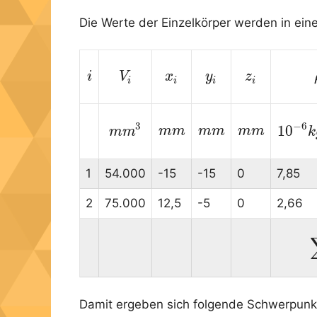
Die Werte der Einzelkörper werden in eine
i
i
V
V
i
x
x
i
y
y
i
z
z
i
i
i
i
i
3
−
6
10
m
m
m
m
m
m
m
m
m
m
m
m
m
m
m
m
3
10
−
6
k
1
54.000
-15
-15
0
7,85
2
75.000
12,5
-5
0
2,66
Damit ergeben sich folgende Schwerpunk