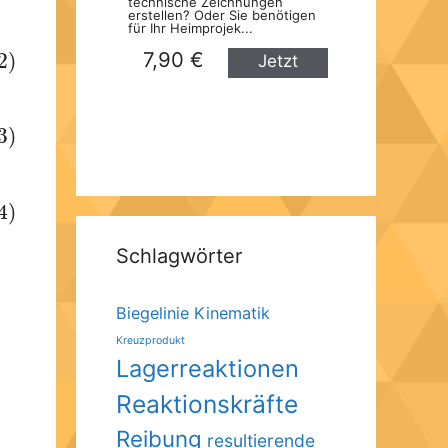
technische Zeichnungen
erstellen? Oder Sie benötigen
für Ihr Heimprojek...
7,90 €
2)
Jetzt
kaufen
3)
4)
Schlagwörter
Biegelinie
Kinematik
Kreuzprodukt
Lagerreaktionen
Reaktionskräfte
Reibung
resultierende