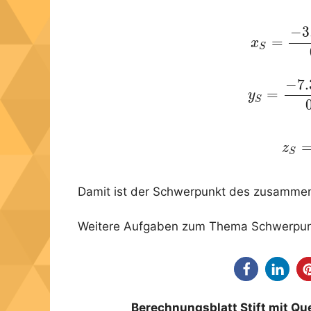
−
3
(2)
x
S
=
−
3.
=
x
S
−
7
(3)
y
S
=
−
7.
=
y
S
(4)
z
S
z
S
Damit ist der Schwerpunkt des zusammen
Weitere Aufgaben zum Thema Schwerpunk
Berechnungsblatt Stift mit Q